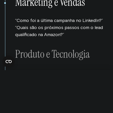
Marketing e Vendas
“Como foi a última campanha no LinkedIn?”
“Quais são os próximos passos com o lead
qualificado na Amazon?”
Fale com um especialista
Produto e Tecnologia
English
Français
Português
“Quais funcionalidades devemos lançar
Executive & Ops
com prioridade?” “Resuma as alterações
de backend da última implantação.”
This website uses cookies
RH e Finanças
“Qual é o nível de satisfação do nosso
We use cookies to personalize content and ads, to provide social
media features and to analyze our traffic. We also share
cliente mais recente?” “Quais campanhas
information about your use of our site with our social media,
tiveram um desempenho abaixo do
advertising and analytics partners.
“Quem é o mais adequado para o cargo de