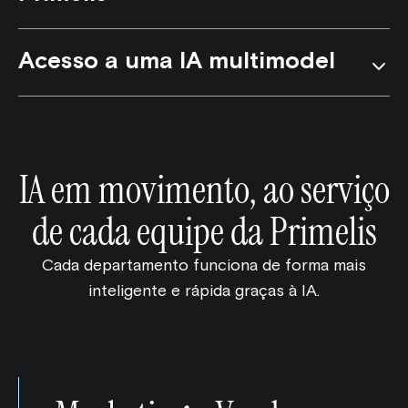
código aberto, nossos agentes interagem com
todos os sistemas internos para fornecer insights
úteis em tempo real.
Acesso a uma IA multimodel
Todos os dados provenientes de campanhas,
painéis, mídia de varejo, CRM e plataformas de
relatórios alimentam nossa camada de IA para
Modelos especializados se adaptam à natureza de
uma análise unificada.
cada solicitação: redação, análise de desempenho,
IA em movimento, ao serviço
previsões e muito mais.
de cada equipe da Primelis
Cada departamento funciona de forma mais
inteligente e rápida graças à IA.