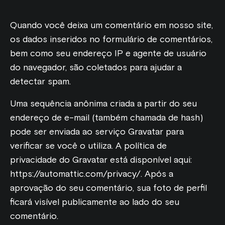
Sobre a Primelis
Full funnel
Inteligência de marketing e aceleração para todas as
Novidades
Descubra nossa missão, nossos valores e nossa visão
Um sistema unificado para o desempenho da sua marca.
suas participações
Quando você deixa um comentário em nosso site,
Descubra para onde estamos indo e participe da
orientada pela tecnologia.
ESTUDOS DE CASO
Mídia paga
conversa
os dados inseridos no formulário de comentários,
Estudos de caso
Trabalhe conosco
Capture o valor incremental de seus gastos com
bem como seu endereço IP e agente de usuário
Primelis: De agência de SEO a motor
Explore as histórias de sucesso das nossas marcas
Descubra como desenvolvemos carreiras,
marketing.
do navegador, são coletados para ajudar a
de crescimento MarTech
impulsionando a inovação e criando um impacto real
Retail Media
detectar spam.
Transforme o TikTok Shop em um canal de varejo de
Uma sequência anônima criada a partir do seu
alto desempenho.
endereço de e-mail (também chamada de hash)
Crescimento orgânico
pode ser enviada ao serviço Gravatar para
Coloque sua marca em destaque em todas as
verificar se você o utiliza. A política de
plataformas.
privacidade do Gravatar está disponível aqui:
CAPACIDADES
Dados
https://automattic.com/privacy/. Após a
Vá além da atribuição. Concentre-se na
aprovação do seu comentário, sua foto de perfil
incrementalidade.
ficará visível publicamente ao lado do seu
comentário.
Estúdio criativo