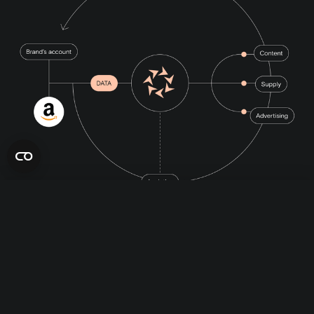
Entrar
English
Français
Português
This website uses cookies
A Primelis Market permite
We use cookies to personalize content and ads, to provide social
media features and to analyze our traffic. We also share
information about your use of our site with our social media,
advertising and analytics partners.
Show details